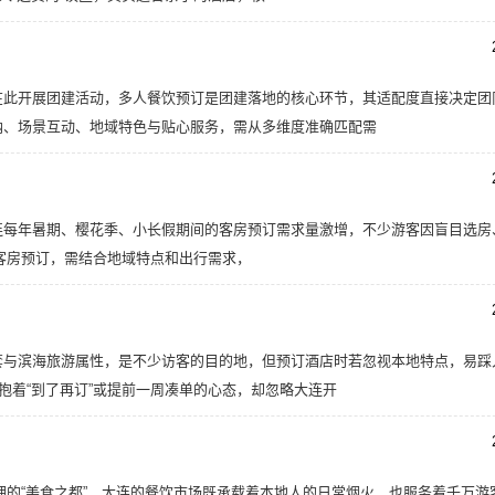
在此开展团建活动，多人餐饮预订是团建落地的核心环节，其适配度直接决定团
纳、场景互动、地域特色与贴心服务，需从多维度准确匹配需
连每年暑期、樱花季、小长假期间的客房预订需求量激增，不少游客因盲目选房
连客房预订，需结合地域特点和出行需求，
套与滨海旅游属性，是不少访客的目的地，但预订酒店时若忽视本地特点，易踩
抱着“到了再订”或提前一周凑单的心态，却忽略大连开
相拥的“美食之都”，大连的餐饮市场既承载着本地人的日常烟火，也服务着千万游