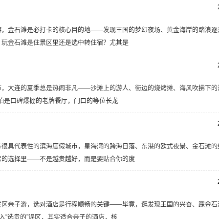
游，金石滩是必打卡的核心目的地——发现王国的梦幻夜场、黄金海岸的踏浪逐
：玩金石滩是住景区里还是选中转住宿？尤其是
市，大连的夏季总是热闹非凡——沙滩上的游人、街边的烧烤摊、海风吹拂下的
哪怕是口碑爆棚的老牌餐厅，门口的等位长龙
方很具代表性的滨海度假城市，星海湾的跨海日落、东港的欧式夜景、金石滩的
房的选择里——不是越贵越好，而是要贴合你的度
发区亲子游，选对酒店是行程顺畅的关键——毕竟，逛发现王国的兴奋、踩金石
入“选贵的”误区，其实适合亲子的酒店，核