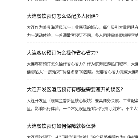
大连餐饮预订怎么适配多人团建?
大连作为兼具海滨风光与工业底蕴的城市，每年吸引大量团队
力与活动体验。与普通散客预订不同，多人团建需兼顾规模容
大连客房预订怎么操作省心省力？
大连客房预订怎么操作省心省力？作为滨海旅游热门城市，大
佛脚陷入“一房难求”“价格虚高”的困境。想要省心省力完成大
大连开发区酒店预订有哪些需要避开的误区？
大连开发区（现属金普新区核心板块）兼具商务会展、工业配
区，影响出行体验。一个常见误区是“临出行预订划算”。不少人
大连餐饮预订如何保障就餐体验
大连餐饮预订：从“订到位”到“体验佳”的全链路保障作为山海