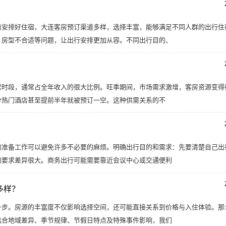
前安排好住宿，大连客房预订渠道多样，选择丰富，能够满足不同人群的出行住
、房型不合适等问题，让出行安排更加从容。不同出行目的、
营时段，通常占全年收入的很大比例。旺季期间，市场需求激增，客房资源变得
分热门酒店甚至提前半年就被预订一空。这种供需关系的不
的准备工作可以避免许多不必要的麻烦。明确出行目的和需求：先要清楚自己出
的要求差异很大。商务出行可能需要靠近会议中心或交通便利
多样？
一步。房源的丰富度不仅影响选择空间，还可能直接关系到价格与入住体验。那
结合地域差异、季节规律、节假日特点及特殊事件影响，我们