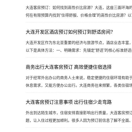
大连客房预订：如何找到高性价比房源？大连，这座三面环海的
何在有限预算内找到“住得舒服、价格合理”的高性价比房源？
大连开发区酒店预订如何预订到舒适房间？
大连开发区作为东北亚重要的经济与旅游节点，酒店业态丰富
以下是具体方法：一、明确需求：先锚定“舒适”的核心标准舒
商务出行大连客房预订 高效便捷住宿选择
对于经常外出办公的商务人士来说，稳定便捷的住宿环境有助
休息需求，又能方便办公出行。大连商务往来频繁，各类住宿
大连客房预订注意事项 出行住宿少走弯路
外出到达陌生城市，住宿安排直接影响出行质量，大连客房预
题，让入住过程更加顺利。很多人因为预订前信息了解不全面