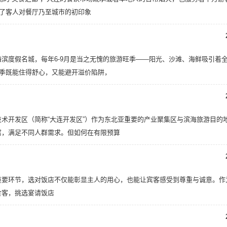
定了客人对餐厅乃至城市的初印象
滨度假名城，每年6-9月是当之无愧的旅游旺季——阳光、沙滩、海鲜吸引着
旺季既能住得舒心，又能避开溢价陷阱，
术开发区（简称“大连开发区”）作为东北亚重要的产业聚集区与滨海旅游目的
寓，满足不同人群需求。但如何在有限预算
重要环节，选对饭店不仅能彰显主人的用心，也能让宾客感受到尊重与诚意。作
食客，挑选宴请饭店