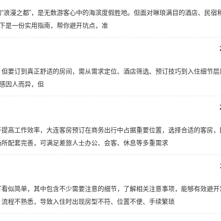
“浪漫之都”，是无数游客心中的海滨度假胜地。但面对琳琅满目的酒店、民宿
以下是一份实用指南，帮你避开坑点，准
，但要订到真正舒适的房间，需从需求定位、酒店筛选、预订技巧到入住细节层
适感因人而异，但
于提高工作效率，大连客房预订在商务出行中占据重要位置，选择合适的客房，
场所配套完善，可满足差旅人士办公、会客、休息等多重需求
订看似简单，其中包含不少需要注意的细节，了解相关注意事项，能够有效避开
、流程不熟悉，导致入住时出现房型不符、位置不便、手续繁琐