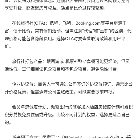
证、会员积分和独家优惠。连锁酒店集团的会员通过官网预订还可
享受升级、延迟退房等权益。缺点是比价过程较繁琐。
在线旅行社(OTA)：携程、飞猪、Booking.com等平台房源丰
富，便于比价，常有促销活动。但需注意"代理"和"直销"的区别，代
理价格可能包含隐藏费用。选择OTA时要查看取消政策和用户评
价。
旅行社打包产品：跟团游或"机票+酒店"套餐可能更经济，但灵
活性低。需仔细阅读包含项目和不包含项目，避免隐性消费。
企业协议价：商务人士可通过公司签订的协议价预订，通常比公
开价格优惠，但需遵守公司差旅政策，可能需要提前审批。
会员与忠诚度计划：频繁出行的旅客加入酒店忠诚度计划可累积
积分兑换免费住宿或升级。比较不同计划的权益，选择更适合自己
的。
新兴预订方式：民宿平台（如Airbnb）、last-minute特价app等